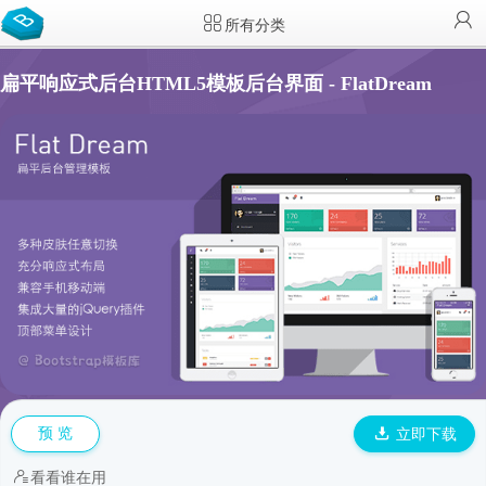
所有分类
扁平响应式后台HTML5模板后台界面 - FlatDream
预 览
立即下载
看看谁在用