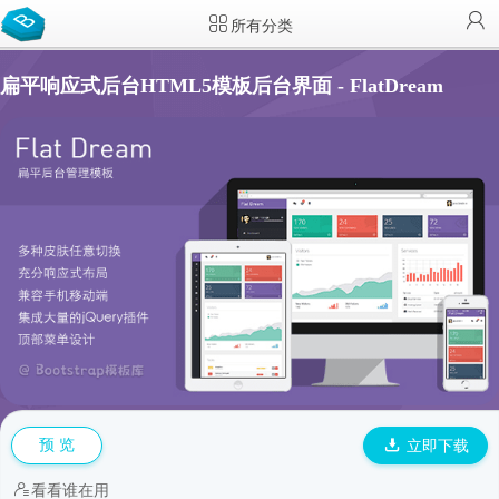
所有分类
扁平响应式后台HTML5模板后台界面 - FlatDream
预 览
立即下载
看看谁在用