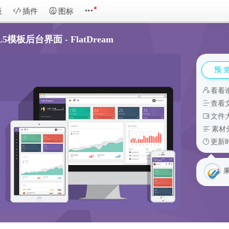
板
插件
图标
板后台界面 - FlatDream
预 
看看
查看
文件大
素材
更新时
果