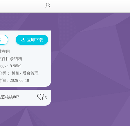
览
立即下载
谁在用
文件目录结构
小：9.98M
分类：
模板
-
后台管理
间：2026-05-18
艺核桃802
6