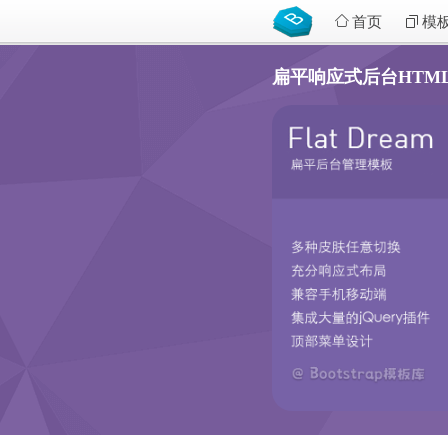
首页
模
扁平响应式后台HTML5模