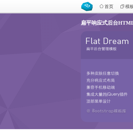
首页
模
扁平响应式后台HTML5模