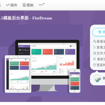
板
插件
图标
板后台界面 - FlatDream
预 
看看
查看
文件大
素材
更新时
果