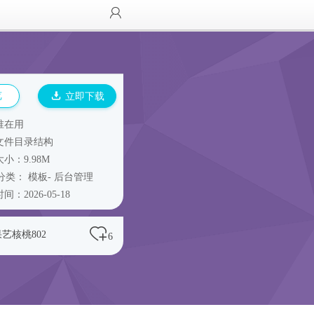
览
立即下载
谁在用
文件目录结构
小：9.98M
分类：
模板
-
后台管理
间：2026-05-18
艺核桃802
6