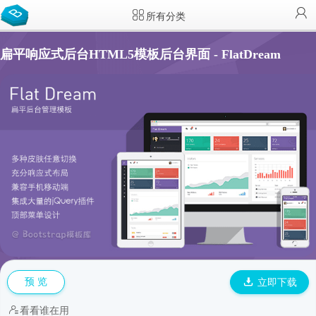
所有分类
扁平响应式后台HTML5模板后台界面 - FlatDream
预 览
立即下载
看看谁在用