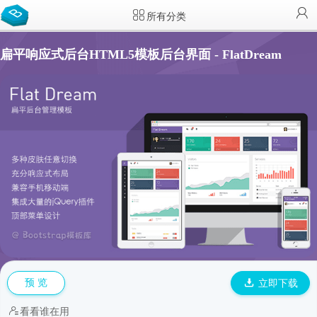
所有分类
扁平响应式后台HTML5模板后台界面 - FlatDream
预 览
立即下载
看看谁在用